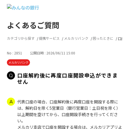
よくあるご質問
カテゴリから探す
提携サービス
メルカリバンク
困ったときに
口座解
No : 2851
公開日時 : 2026/06/11 15:00
メルカリバンク
口座解約後に再度口座開設申込ができま
せん
代表口座の場合、口座解約後に再度口座を開設する際に
は、解約日を除く5営業日（銀行営業日：土日祝を除く）
以上期間を空けてから、口座開設手続きを行ってくださ
い。
メルカリ支店で口座を開設する場合は、メルカリアプリよ