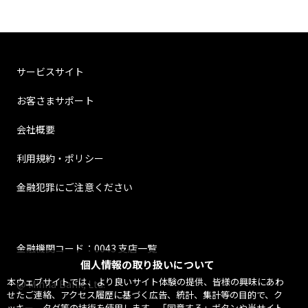
サービスサイト
お客さまサポート
会社概要
利用規約・ポリシー
金融犯罪にご注意ください
金融機関コード：0043 支店一覧
個人情報の取り扱いについて
本ウェブサイトでは、より良いサイト体験の提供、皆様の興味にあわ
@ Minna Bank, Ltd.
せたご連絡、アクセス履歴に基づく広告、統計、集計等の目的で、ク
ッキー、タグ等の技術を使用します。「同意する」ボタンや当サイト