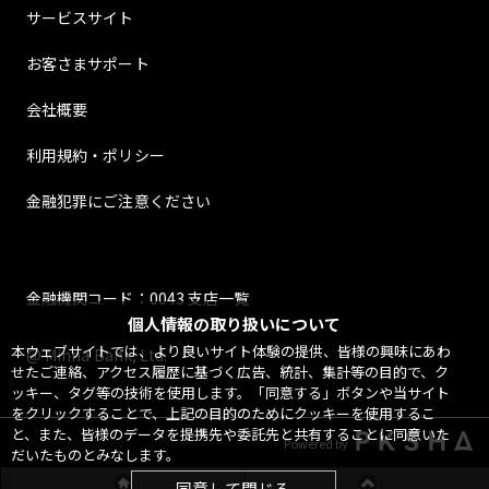
サービスサイト
お客さまサポート
会社概要
利用規約・ポリシー
金融犯罪にご注意ください
金融機関コード：0043 支店一覧
個人情報の取り扱いについて
本ウェブサイトでは、より良いサイト体験の提供、皆様の興味にあわ
@ Minna Bank, Ltd.
せたご連絡、アクセス履歴に基づく広告、統計、集計等の目的で、ク
ッキー、タグ等の技術を使用します。「同意する」ボタンや当サイト
をクリックすることで、上記の目的のためにクッキーを使用するこ
と、また、皆様のデータを提携先や委託先と共有することに同意いた
Powered by
だいたものとみなします。
同意して閉じる