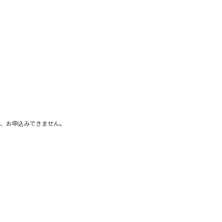
は、お申込みできません。