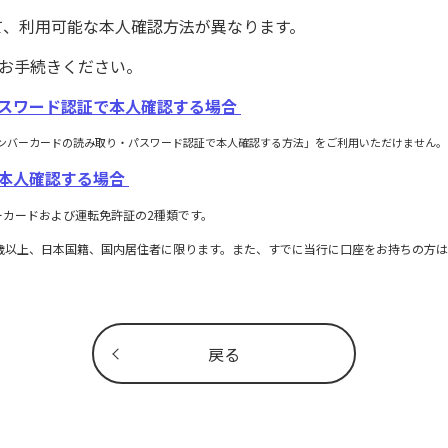
て、利用可能な本人確認方法が異なります。
お手続きください。
パスワード認証で本人確認する場合
マイナンバーカードの読み取り・パスワード認証で本人確認する方法」をご利用いただけません。
で本人確認する場合
カードおよび運転免許証の2種類です。
歳以上、日本国籍、国内居住者に限ります。また、すでに当行に口座をお持ちの方
戻る