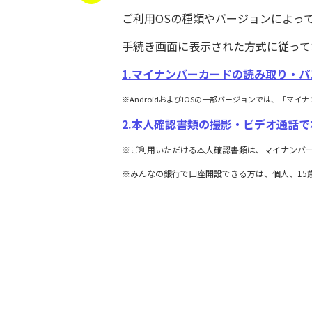
ご利用OSの種類やバージョンによっ
手続き画面に表示された方式に従って
1.マイナンバーカードの読み取り・
※AndroidおよびiOSの一部バージョンでは、「
2.本人確認書類の撮影・ビデオ通話
※ご利用いただける本人確認書類は、マイナンバー
※みんなの銀行で口座開設できる方は、個人、15