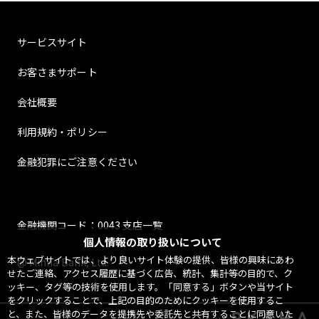
サービスサイト
お客さまサポート
会社概要
利用規約・ポリシー
金融犯罪にご注意ください
金融機関コード：0043 支店一覧
個人情報の取り扱いについて
本ウェブサイトでは、より良いサイト体験の提供、皆様の興味にあわ
@ Minna Bank, Ltd.
せたご連絡、アクセス履歴に基づく広告、統計、集計等の目的で、ク
ッキー、タグ等の技術を使用します。「同意する」ボタンや当サイト
をクリックすることで、上記の目的のためにクッキーを使用するこ
と、また、皆様のデータを提携先や委託先と共有することに同意いた