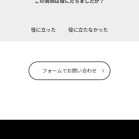
この質問は役にたちましたか？
役に立った
役に立たなかった
フォームでお問い合わせ