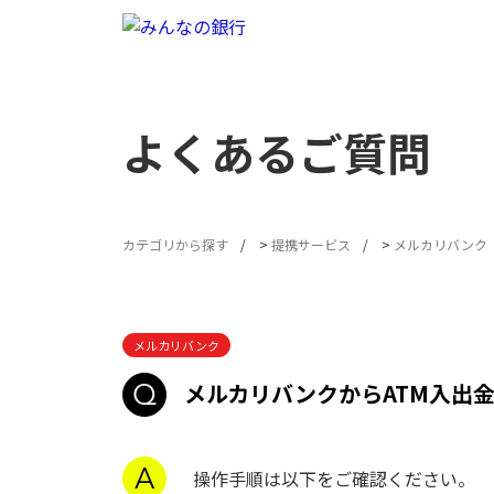
よくあるご質問
カテゴリから探す
>
提携サービス
>
メルカリバンク
メルカリバンク
メルカリバンクからATM入出
操作手順は以下をご確認ください。