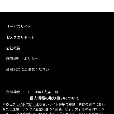
サービスサイト
お客さまサポート
会社概要
利用規約・ポリシー
金融犯罪にご注意ください
金融機関コード：0043 支店一覧
個人情報の取り扱いについて
本ウェブサイトでは、より良いサイト体験の提供、皆様の興味にあわ
@ Minna Bank, Ltd.
せたご連絡、アクセス履歴に基づく広告、統計、集計等の目的で、ク
ッキー、タグ等の技術を使用します。「同意する」ボタンや当サイト