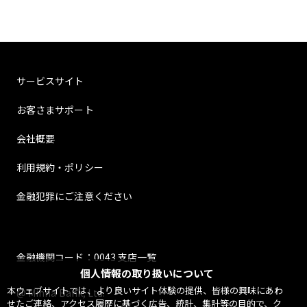
サービスサイト
お客さまサポート
会社概要
利用規約・ポリシー
金融犯罪にご注意ください
金融機関コード：0043 支店一覧
個人情報の取り扱いについて
本ウェブサイトでは、より良いサイト体験の提供、皆様の興味にあわ
@ Minna Bank, Ltd.
せたご連絡、アクセス履歴に基づく広告、統計、集計等の目的で、ク