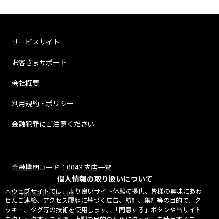
サービスサイト
お客さまサポート
会社概要
利用規約・ポリシー
金融犯罪にご注意ください
金融機関コード：0043 支店一覧
個人情報の取り扱いについて
本ウェブサイトでは、より良いサイト体験の提供、皆様の興味にあわ
@ Minna Bank, Ltd.
せたご連絡、アクセス履歴に基づく広告、統計、集計等の目的で、ク
ッキー、タグ等の技術を使用します。「同意する」ボタンや当サイト
をクリックすることで、上記の目的のためにクッキーを使用するこ