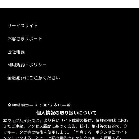
サービスサイト
お客さまサポート
会社概要
利用規約・ポリシー
金融犯罪にご注意ください
金融機関コード：0043 支店一覧
個人情報の取り扱いについて
本ウェブサイトでは、より良いサイト体験の提供、皆様の興味にあわ
@ Minna Bank, Ltd.
せたご連絡、アクセス履歴に基づく広告、統計、集計等の目的で、ク
ッキー、タグ等の技術を使用します。「同意する」ボタンや当サイト
をクリックすることで、上記の目的のためにクッキーを使用するこ