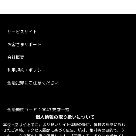
サービスサイト
お客さまサポート
会社概要
利用規約・ポリシー
金融犯罪にご注意ください
金融機関コード：0043 支店一覧
個人情報の取り扱いについて
本ウェブサイトでは、より良いサイト体験の提供、皆様の興味にあわ
@ Minna Bank, Ltd.
せたご連絡、アクセス履歴に基づく広告、統計、集計等の目的で、ク
ッキー、タグ等の技術を使用します。「同意する」ボタンや当サイト