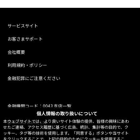
サービスサイト
お客さまサポート
会社概要
利用規約・ポリシー
金融犯罪にご注意ください
金融機関コード：0043 支店一覧
個人情報の取り扱いについて
本ウェブサイトでは、より良いサイト体験の提供、皆様の興味にあわ
@ Minna Bank, Ltd.
せたご連絡、アクセス履歴に基づく広告、統計、集計等の目的で、ク
ッキー、タグ等の技術を使用します。「同意する」ボタンや当サイト
をクリックすることで、上記の目的のためにクッキーを使用するこ