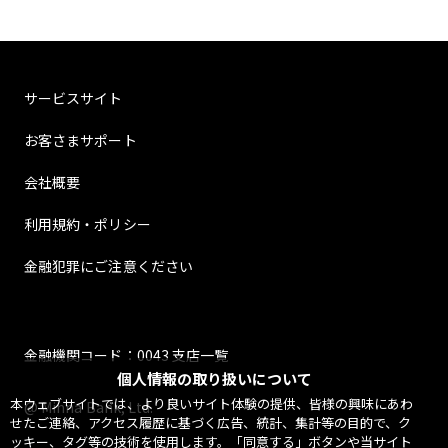
サービスサイト
お客さまサポート
会社概要
利用規約・ポリシー
金融犯罪にご注意ください
金融機関コード：0043 支店一覧
個人情報の取り扱いについて
本ウェブサイトでは、より良いサイト体験の提供、皆様の興味にあわ
@ Minna Bank, Ltd.
せたご連絡、アクセス履歴に基づく広告、統計、集計等の目的で、ク
ッキー、タグ等の技術を使用します。「同意する」ボタンや当サイト