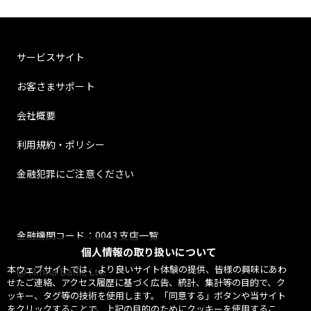
サービスサイト
お客さまサポート
会社概要
利用規約・ポリシー
金融犯罪にご注意ください
金融機関コード：0043 支店一覧
個人情報の取り扱いについて
本ウェブサイトでは、より良いサイト体験の提供、皆様の興味にあわ
@ Minna Bank, Ltd.
せたご連絡、アクセス履歴に基づく広告、統計、集計等の目的で、ク
ッキー、タグ等の技術を使用します。「同意する」ボタンや当サイト
をクリックすることで、上記の目的のためにクッキーを使用するこ