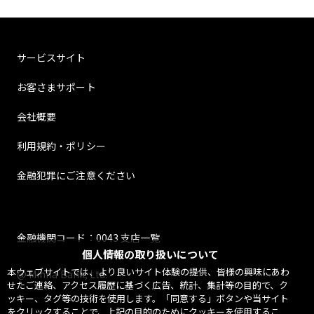
サービスサイト
お客さまサポート
会社概要
利用規約・ポリシー
金融犯罪にご注意ください
金融機関コード：0043 支店一覧
個人情報の取り扱いについて
本ウェブサイトでは、より良いサイト体験の提供、皆様の興味にあわ
@ Minna Bank, Ltd.
せたご連絡、アクセス履歴に基づく広告、統計、集計等の目的で、ク
ッキー、タグ等の技術を使用します。「同意する」ボタンや当サイト
をクリックすることで、上記の目的のためにクッキーを使用するこ