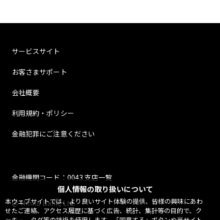
サービスサイト
お客さまサポート
会社概要
利用規約・ポリシー
金融犯罪にご注意ください
金融機関コード：0043 支店一覧
個人情報の取り扱いについて
本ウェブサイトでは、より良いサイト体験の提供、皆様の興味にあわ
@ Minna Bank, Ltd.
せたご連絡、アクセス履歴に基づく広告、統計、集計等の目的で、ク
ッキー、タグ等の技術を使用します。「同意する」ボタンや当サイト