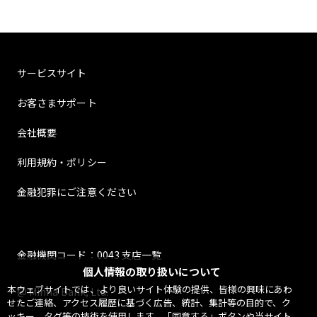
サービスサイト
お客さまサポート
会社概要
利用規約・ポリシー
金融犯罪にご注意ください
金融機関コード：0043 支店一覧
個人情報の取り扱いについて
本ウェブサイトでは、より良いサイト体験の提供、皆様の興味にあわ
@ Minna Bank, Ltd.
せたご連絡、アクセス履歴に基づく広告、統計、集計等の目的で、ク
ッキー、タグ等の技術を使用します。「同意する」ボタンや当サイト