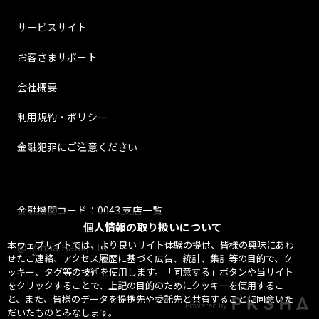
サービスサイト
お客さまサポート
会社概要
利用規約・ポリシー
金融犯罪にご注意ください
金融機関コード：0043 支店一覧
個人情報の取り扱いについて
本ウェブサイトでは、より良いサイト体験の提供、皆様の興味にあわ
@ Minna Bank, Ltd.
せたご連絡、アクセス履歴に基づく広告、統計、集計等の目的で、ク
ッキー、タグ等の技術を使用します。「同意する」ボタンや当サイト
をクリックすることで、上記の目的のためにクッキーを使用するこ
と、また、皆様のデータを提携先や委託先と共有することに同意いた
Powered by
だいたものとみなします。