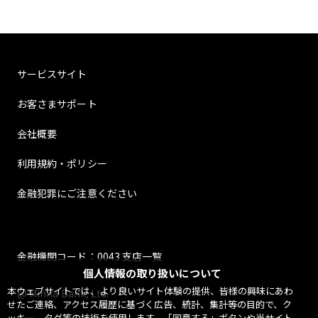
サービスサイト
お客さまサポート
会社概要
利用規約・ポリシー
金融犯罪にご注意ください
金融機関コード：0043 支店一覧
個人情報の取り扱いについて
本ウェブサイトでは、より良いサイト体験の提供、皆様の興味にあわ
@ Minna Bank, Ltd.
せたご連絡、アクセス履歴に基づく広告、統計、集計等の目的で、ク
ッキー、タグ等の技術を使用します。「同意する」ボタンや当サイト