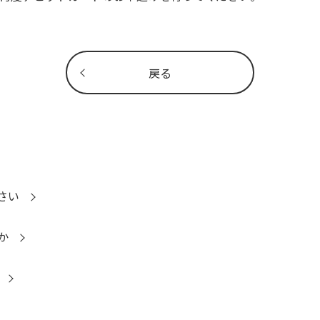
戻る
さい
か