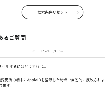
検索条件リセット
くあるご質問
≪
1 / 2ページ
≫
ayを利用するにはどうすれば...
、機種変更後の端末にAppleIDを登録した時点で自動的に反映さ
ります。