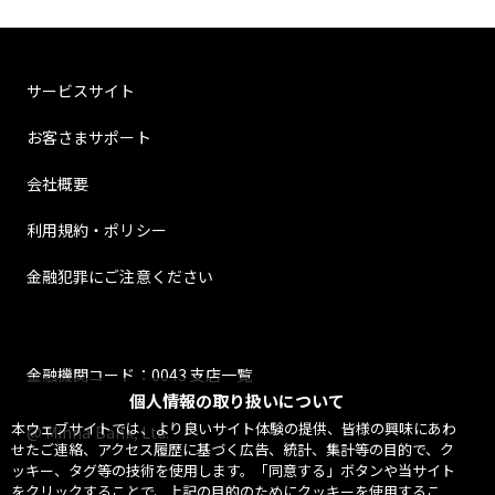
サービスサイト
お客さまサポート
会社概要
利用規約・ポリシー
金融犯罪にご注意ください
金融機関コード：0043 支店一覧
個人情報の取り扱いについて
本ウェブサイトでは、より良いサイト体験の提供、皆様の興味にあわ
@ Minna Bank, Ltd.
せたご連絡、アクセス履歴に基づく広告、統計、集計等の目的で、ク
ッキー、タグ等の技術を使用します。「同意する」ボタンや当サイト
をクリックすることで、上記の目的のためにクッキーを使用するこ