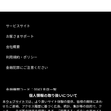
サービスサイト
お客さまサポート
会社概要
利用規約・ポリシー
金融犯罪にご注意ください
金融機関コード：0043 支店一覧
個人情報の取り扱いについて
本ウェブサイトでは、より良いサイト体験の提供、皆様の興味にあわ
@ Minna Bank, Ltd.
せたご連絡、アクセス履歴に基づく広告、統計、集計等の目的で、ク
ッキー、タグ等の技術を使用します。「同意する」ボタンや当サイト