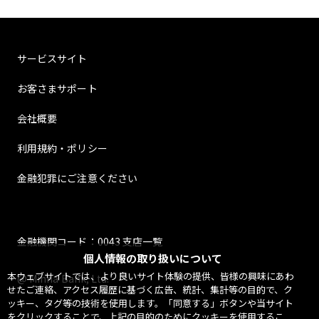
サービスサイト
お客さまサポート
会社概要
利用規約・ポリシー
金融犯罪にご注意ください
金融機関コード：0043 支店一覧
個人情報の取り扱いについて
本ウェブサイトでは、より良いサイト体験の提供、皆様の興味にあわ
@ Minna Bank, Ltd.
せたご連絡、アクセス履歴に基づく広告、統計、集計等の目的で、ク
ッキー、タグ等の技術を使用します。「同意する」ボタンや当サイト
をクリックすることで、上記の目的のためにクッキーを使用するこ