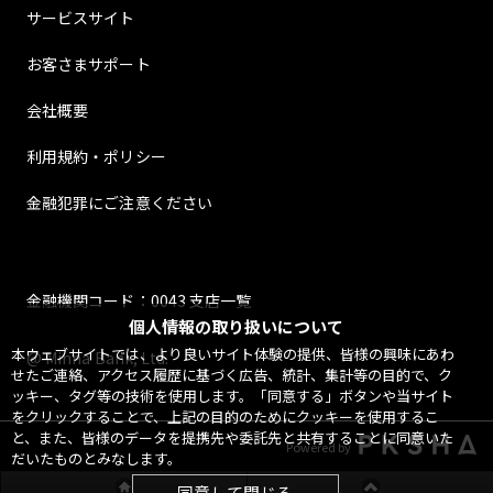
サービスサイト
お客さまサポート
会社概要
利用規約・ポリシー
金融犯罪にご注意ください
金融機関コード：0043 支店一覧
個人情報の取り扱いについて
本ウェブサイトでは、より良いサイト体験の提供、皆様の興味にあわ
@ Minna Bank, Ltd.
せたご連絡、アクセス履歴に基づく広告、統計、集計等の目的で、ク
ッキー、タグ等の技術を使用します。「同意する」ボタンや当サイト
をクリックすることで、上記の目的のためにクッキーを使用するこ
と、また、皆様のデータを提携先や委託先と共有することに同意いた
Powered by
だいたものとみなします。
同意して閉じる