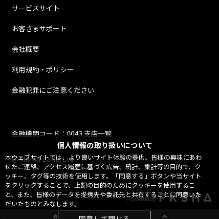
サービスサイト
お客さまサポート
会社概要
利用規約・ポリシー
金融犯罪にご注意ください
金融機関コード：0043 支店一覧
個人情報の取り扱いについて
本ウェブサイトでは、より良いサイト体験の提供、皆様の興味にあわ
@ Minna Bank, Ltd.
せたご連絡、アクセス履歴に基づく広告、統計、集計等の目的で、ク
ッキー、タグ等の技術を使用します。「同意する」ボタンや当サイト
をクリックすることで、上記の目的のためにクッキーを使用するこ
と、また、皆様のデータを提携先や委託先と共有することに同意いた
Powered by
だいたものとみなします。
同意して閉じる