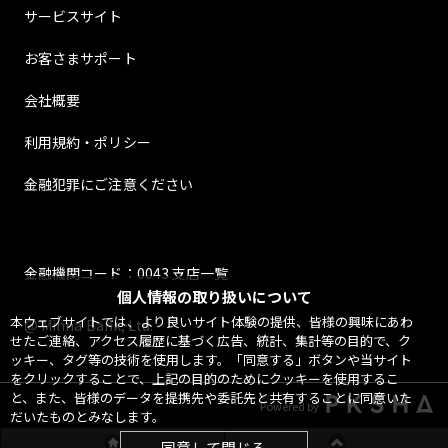
サービスサイト
お客さまサポート
会社概要
利用規約・ポリシー
金融犯罪にご注意ください
金融機関コード：0043 支店一覧
個人情報の取り扱いについて
本ウェブサイトでは、より良いサイト体験の提供、皆様の興味にあわ
@ Minna Bank, Ltd.
せたご連絡、アクセス履歴に基づく広告、統計、集計等の目的で、ク
ッキー、タグ等の技術を使用します。「同意する」ボタンや当サイト
をクリックすることで、上記の目的のためにクッキーを使用するこ
と、また、皆様のデータを提携先や委託先と共有することに同意いた
Powered by
だいたものとみなします。
同意して閉じる