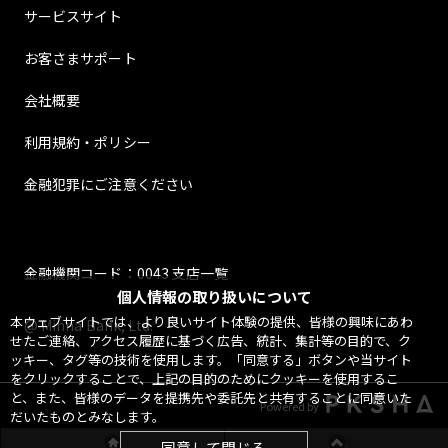
サービスサイト
お客さまサポート
会社概要
利用規約・ポリシー
金融犯罪にご注意ください
金融機関コード：0043 支店一覧
個人情報の取り扱いについて
本ウェブサイトでは、より良いサイト体験の提供、皆様の興味にあわ
@ Minna Bank, Ltd.
せたご連絡、アクセス履歴に基づく広告、統計、集計等の目的で、ク
ッキー、タグ等の技術を使用します。「同意する」ボタンや当サイト
をクリックすることで、上記の目的のためにクッキーを使用するこ
と、また、皆様のデータを提携先や委託先と共有することに同意いた
Powered by
だいたものとみなします。
同意して閉じる