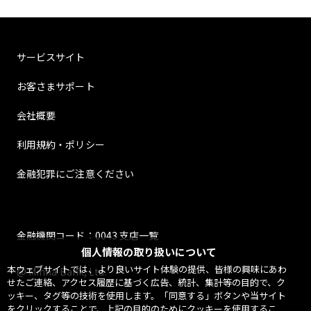
サービスサイト
お客さまサポート
会社概要
利用規約・ポリシー
金融犯罪にご注意ください
金融機関コード：0043 支店一覧
個人情報の取り扱いについて
本ウェブサイトでは、より良いサイト体験の提供、皆様の興味にあわ
@ Minna Bank, Ltd.
せたご連絡、アクセス履歴に基づく広告、統計、集計等の目的で、ク
ッキー、タグ等の技術を使用します。「同意する」ボタンや当サイト
をクリックすることで、上記の目的のためにクッキーを使用するこ