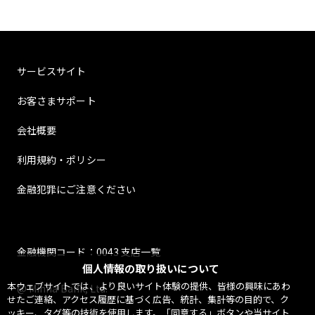
サービスサイト
お客さまサポート
会社概要
利用規約・ポリシー
金融犯罪にご注意ください
金融機関コード：0043 支店一覧
個人情報の取り扱いについて
本ウェブサイトでは、より良いサイト体験の提供、皆様の興味にあわ
@ Minna Bank, Ltd.
せたご連絡、アクセス履歴に基づく広告、統計、集計等の目的で、ク
ッキー、タグ等の技術を使用します。「同意する」ボタンや当サイト