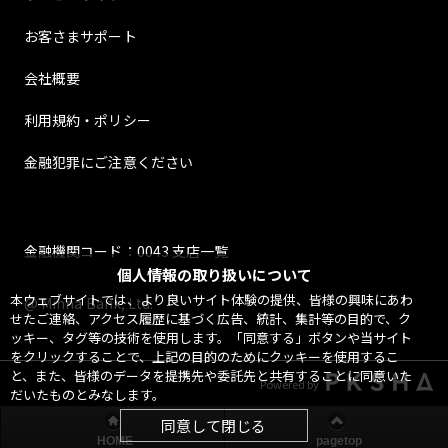
お客さまサポート
会社概要
利用規約・ポリシー
金融犯罪にご注意ください
金融機関コード：0043 支店一覧
個人情報の取り扱いについて
本ウェブサイトでは、より良いサイト体験の提供、皆様の興味にあわ
@ Minna Bank, Ltd.
せたご連絡、アクセス履歴に基づく広告、統計、集計等の目的で、ク
ッキー、タグ等の技術を使用します。「同意する」ボタンや当サイト
をクリックすることで、上記の目的のためにクッキーを使用するこ
と、また、皆様のデータを提携先や委託先と共有することに同意いた
Powered by
だいたものとみなします。
同意して閉じる
HOME
pagetop