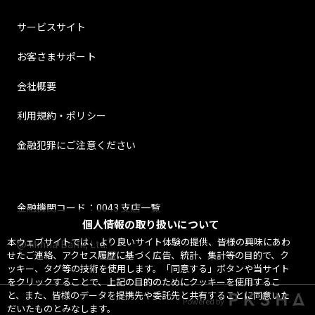
サービスサイト
お客さまサポート
会社概要
利用規約・ポリシー
金融犯罪にご注意ください
金融機関コード：0043 支店一覧
個人情報の取り扱いについて
本ウェブサイトでは、より良いサイト体験の提供、皆様の興味にあわ
@ Minna Bank, Ltd.
せたご連絡、アクセス履歴に基づく広告、統計、集計等の目的で、ク
ッキー、タグ等の技術を使用します。「同意する」ボタンや当サイト
をクリックすることで、上記の目的のためにクッキーを使用するこ
と、また、皆様のデータを提携先や委託先と共有することに同意いた
Powered by
だいたものとみなします。