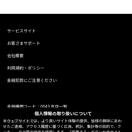
サービスサイト
お客さまサポート
会社概要
利用規約・ポリシー
金融犯罪にご注意ください
金融機関コード：0043 支店一覧
個人情報の取り扱いについて
本ウェブサイトでは、より良いサイト体験の提供、皆様の興味にあわ
@ Minna Bank, Ltd.
せたご連絡、アクセス履歴に基づく広告、統計、集計等の目的で、ク
ッキー、タグ等の技術を使用します。「同意する」ボタンや当サイト