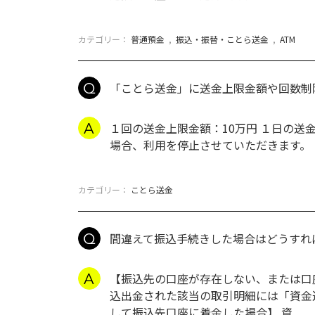
カテゴリー：
普通預金
,
振込・振替・ことら送金
,
ATM
「ことら送金」に送金上限金額や回数制
１回の送金上限金額：10万円 １日の送
場合、利用を停止させていただきます。
カテゴリー：
ことら送金
間違えて振込手続きした場合はどうすれ
【振込先の口座が存在しない、または口
込出金された該当の取引明細には「資金
して振込先口座に着金した場合】 資...