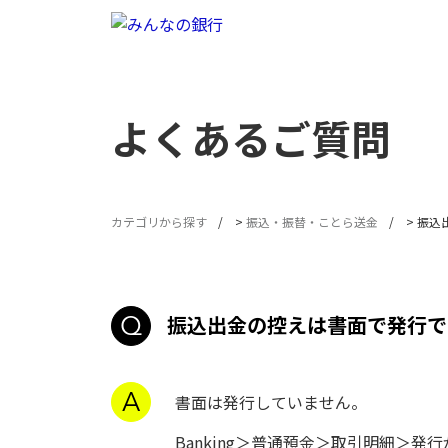
よくあるご質問
カテゴリから探す
>
振込・振替・ことら送金
>
振込
振込出金の控えは書面で発行で
書面は発行していません。
Banking＞普通預金＞取引明細＞