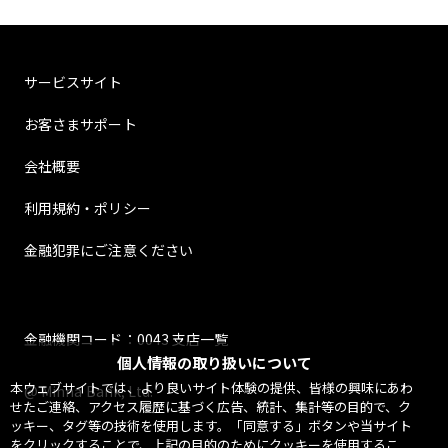
サービスサイト
お客さまサポート
会社概要
利用規約・ポリシー
金融犯罪にご注意ください
金融機関コード：0043 支店一覧
個人情報の取り扱いについて
本ウェブサイトでは、より良いサイト体験の提供、皆様の興味にあわ
@ Minna Bank, Ltd.
せたご連絡、アクセス履歴に基づく広告、統計、集計等の目的で、ク
ッキー、タグ等の技術を使用します。「同意する」ボタンや当サイト
をクリックすることで、上記の目的のためにクッキーを使用するこ