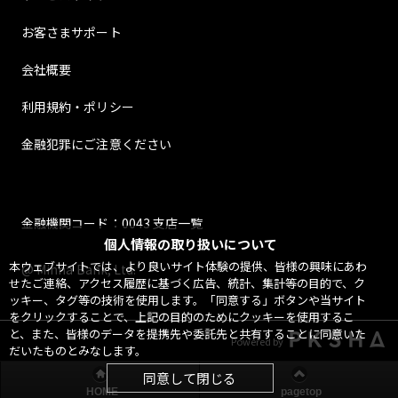
お客さまサポート
会社概要
利用規約・ポリシー
金融犯罪にご注意ください
金融機関コード：0043 支店一覧
個人情報の取り扱いについて
本ウェブサイトでは、より良いサイト体験の提供、皆様の興味にあわ
@ Minna Bank, Ltd.
せたご連絡、アクセス履歴に基づく広告、統計、集計等の目的で、ク
ッキー、タグ等の技術を使用します。「同意する」ボタンや当サイト
をクリックすることで、上記の目的のためにクッキーを使用するこ
と、また、皆様のデータを提携先や委託先と共有することに同意いた
Powered by
だいたものとみなします。
同意して閉じる
HOME
pagetop