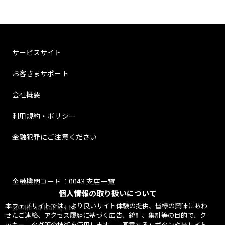
サービスサイト
お客さまサポート
会社概要
利用規約・ポリシー
金融犯罪にご注意ください
金融機関コード：0043 支店一覧
個人情報の取り扱いについて
本ウェブサイトでは、より良いサイト体験の提供、皆様の興味にあわ
@ Minna Bank, Ltd.
せたご連絡、アクセス履歴に基づく広告、統計、集計等の目的で、ク
ッキー、タグ等の技術を使用します。「同意する」ボタンや当サイト