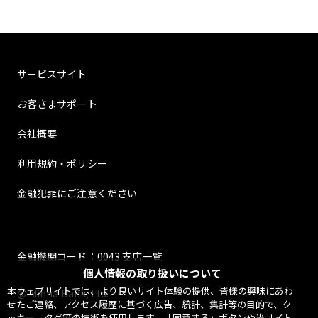
サービスサイト
お客さまサポート
会社概要
利用規約・ポリシー
金融犯罪にご注意ください
金融機関コード：0043 支店一覧
個人情報の取り扱いについて
本ウェブサイトでは、より良いサイト体験の提供、皆様の興味にあわ
@ Minna Bank, Ltd.
せたご連絡、アクセス履歴に基づく広告、統計、集計等の目的で、ク
ッキー、タグ等の技術を使用します。「同意する」ボタンや当サイト