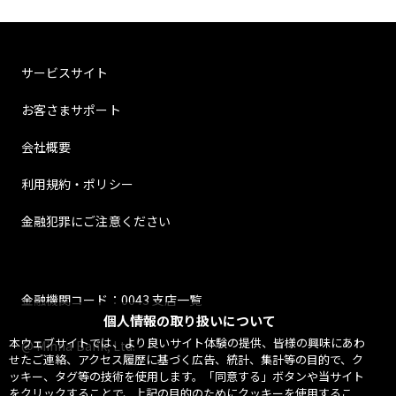
サービスサイト
お客さまサポート
会社概要
利用規約・ポリシー
金融犯罪にご注意ください
金融機関コード：0043 支店一覧
個人情報の取り扱いについて
本ウェブサイトでは、より良いサイト体験の提供、皆様の興味にあわ
@ Minna Bank, Ltd.
せたご連絡、アクセス履歴に基づく広告、統計、集計等の目的で、ク
ッキー、タグ等の技術を使用します。「同意する」ボタンや当サイト
をクリックすることで、上記の目的のためにクッキーを使用するこ