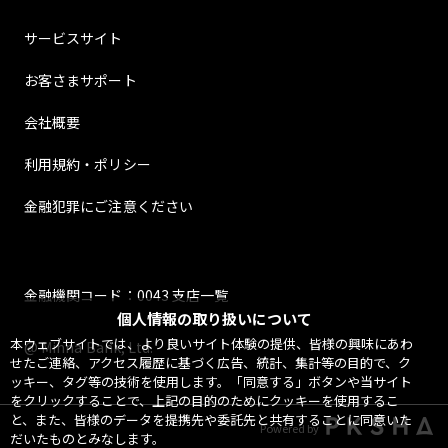
サービスサイト
お客さまサポート
会社概要
利用規約・ポリシー
金融犯罪にご注意ください
金融機関コード：0043 支店一覧
個人情報の取り扱いについて
本ウェブサイトでは、より良いサイト体験の提供、皆様の興味にあわ
@ Minna Bank, Ltd.
せたご連絡、アクセス履歴に基づく広告、統計、集計等の目的で、ク
ッキー、タグ等の技術を使用します。「同意する」ボタンや当サイト
をクリックすることで、上記の目的のためにクッキーを使用するこ
と、また、皆様のデータを提携先や委託先と共有することに同意いた
Powered by
だいたものとみなします。