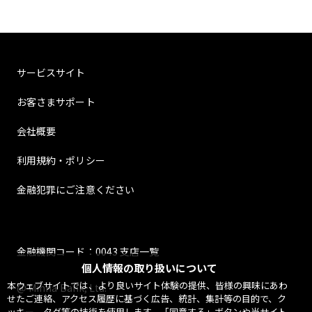
サービスサイト
お客さまサポート
会社概要
利用規約・ポリシー
金融犯罪にご注意ください
金融機関コード：0043 支店一覧
個人情報の取り扱いについて
本ウェブサイトでは、より良いサイト体験の提供、皆様の興味にあわ
@ Minna Bank, Ltd.
せたご連絡、アクセス履歴に基づく広告、統計、集計等の目的で、ク
ッキー、タグ等の技術を使用します。「同意する」ボタンや当サイト