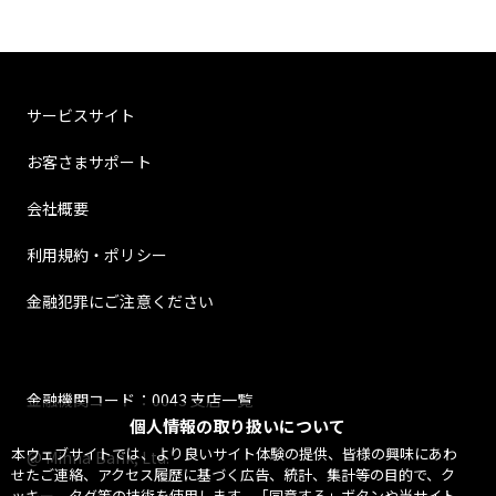
サービスサイト
お客さまサポート
会社概要
利用規約・ポリシー
金融犯罪にご注意ください
金融機関コード：0043 支店一覧
個人情報の取り扱いについて
本ウェブサイトでは、より良いサイト体験の提供、皆様の興味にあわ
@ Minna Bank, Ltd.
せたご連絡、アクセス履歴に基づく広告、統計、集計等の目的で、ク
ッキー、タグ等の技術を使用します。「同意する」ボタンや当サイト