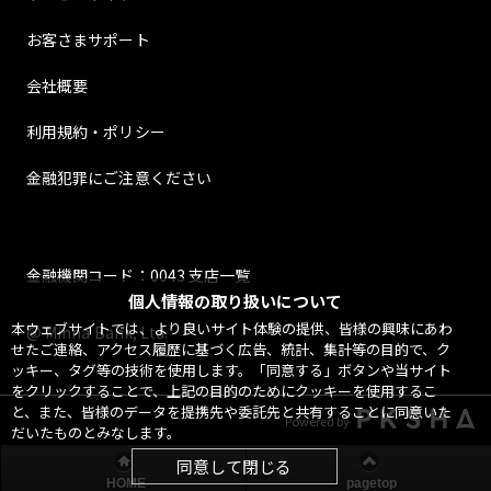
お客さまサポート
会社概要
利用規約・ポリシー
金融犯罪にご注意ください
金融機関コード：0043 支店一覧
個人情報の取り扱いについて
本ウェブサイトでは、より良いサイト体験の提供、皆様の興味にあわ
@ Minna Bank, Ltd.
せたご連絡、アクセス履歴に基づく広告、統計、集計等の目的で、ク
ッキー、タグ等の技術を使用します。「同意する」ボタンや当サイト
をクリックすることで、上記の目的のためにクッキーを使用するこ
と、また、皆様のデータを提携先や委託先と共有することに同意いた
Powered by
だいたものとみなします。
同意して閉じる
HOME
pagetop