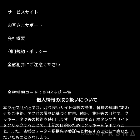
サービスサイト
お客さまサポート
会社概要
利用規約・ポリシー
金融犯罪にご注意ください
金融機関コード：0043 支店一覧
個人情報の取り扱いについて
本ウェブサイトでは、より良いサイト体験の提供、皆様の興味にあわ
@ Minna Bank, Ltd.
せたご連絡、アクセス履歴に基づく広告、統計、集計等の目的で、ク
ッキー、タグ等の技術を使用します。「同意する」ボタンや当サイト
をクリックすることで、上記の目的のためにクッキーを使用するこ
と、また、皆様のデータを提携先や委託先と共有することに同意いた
Powered by
だいたものとみなします。