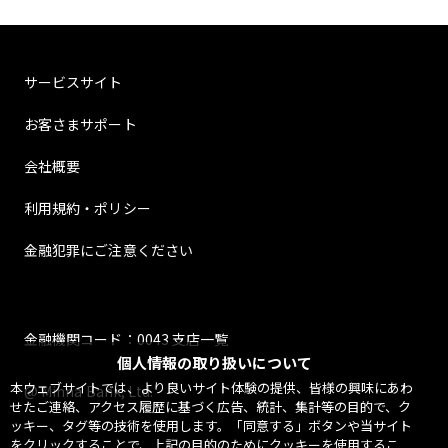
サービスサイト
お客さまサポート
会社概要
利用規約・ポリシー
金融犯罪にご注意ください
金融機関コード：0043 支店一覧
個人情報の取り扱いについて
本ウェブサイトでは、より良いサイト体験の提供、皆様の興味にあわ
@ Minna Bank, Ltd.
せたご連絡、アクセス履歴に基づく広告、統計、集計等の目的で、ク
ッキー、タグ等の技術を使用します。「同意する」ボタンや当サイト
をクリックすることで、上記の目的のためにクッキーを使用するこ