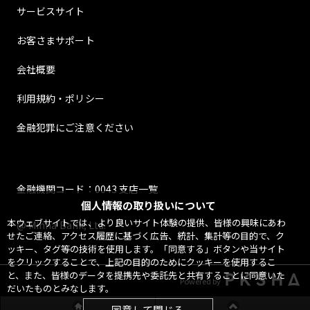
サービスサイト
お客さまサポート
会社概要
利用規約・ポリシー
金融犯罪にご注意ください
金融機関コード：0043 支店一覧
個人情報の取り扱いについて
本ウェブサイトでは、より良いサイト体験の提供、皆様の興味にあわ
@ Minna Bank, Ltd.
せたご連絡、アクセス履歴に基づく広告、統計、集計等の目的で、ク
ッキー、タグ等の技術を使用します。「同意する」ボタンや当サイト
をクリックすることで、上記の目的のためにクッキーを使用するこ
と、また、皆様のデータを提携先や委託先と共有することに同意いた
Powered by
だいたものとみなします。
同意して閉じる