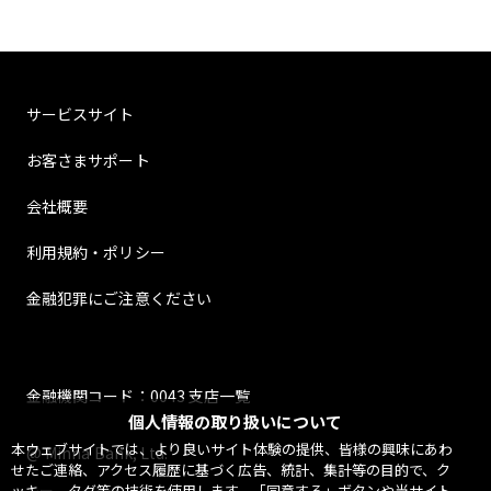
サービスサイト
お客さまサポート
会社概要
利用規約・ポリシー
金融犯罪にご注意ください
金融機関コード：0043 支店一覧
個人情報の取り扱いについて
本ウェブサイトでは、より良いサイト体験の提供、皆様の興味にあわ
@ Minna Bank, Ltd.
せたご連絡、アクセス履歴に基づく広告、統計、集計等の目的で、ク
ッキー、タグ等の技術を使用します。「同意する」ボタンや当サイト