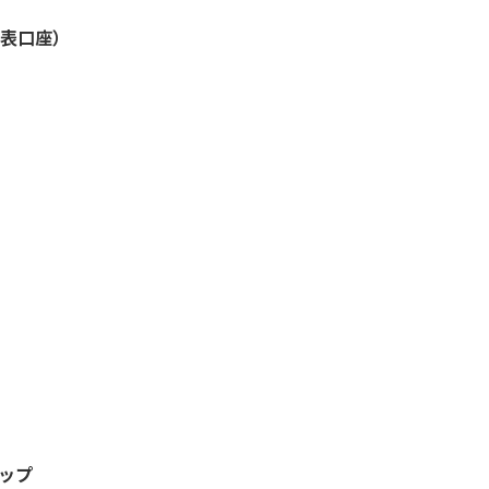
表口座）
プ
プ
ップ