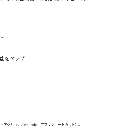
し
能をタップ
クアクション／Android：アプリショートカット）。